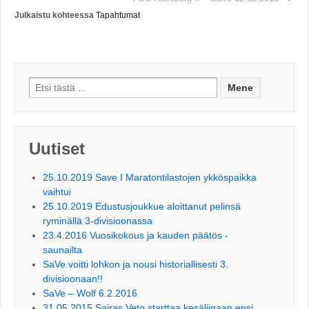
Julkaistu kohteessa
Tapahtumat
Search for:
Uutiset
25.10.2019 Save I Maratontilastojen ykköspaikka
vaihtui
25.10.2019 Edustusjoukkue aloittanut pelinsä
ryminällä 3-divisioonassa
23.4.2016 Vuosikokous ja kauden päätös -
saunailta
SaVe voitti lohkon ja nousi historiallisesti 3.
divisioonaan!!
SaVe – Wolf 6.2.2016
31.05.2015 Sairas Veto starttaa kesäliigaan ensi