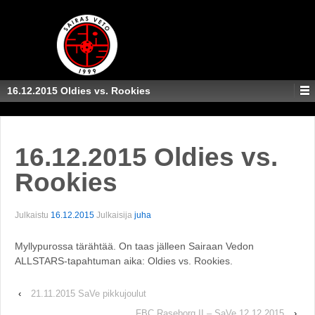
16.12.2015 Oldies vs. Rookies
16.12.2015 Oldies vs.
Rookies
Julkaistu
16.12.2015
Julkaisija
juha
Myllypurossa tärähtää. On taas jälleen Sairaan Vedon
ALLSTARS-tapahtuman aika: Oldies vs. Rookies.
‹
21.11.2015 SaVe pikkujoulut
FBC Raseborg II – SaVe 12.12.2015
›