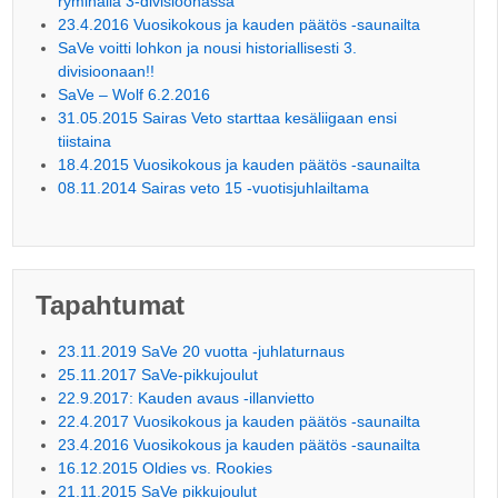
ryminällä 3-divisioonassa
23.4.2016 Vuosikokous ja kauden päätös -saunailta
SaVe voitti lohkon ja nousi historiallisesti 3.
divisioonaan!!
SaVe – Wolf 6.2.2016
31.05.2015 Sairas Veto starttaa kesäliigaan ensi
tiistaina
18.4.2015 Vuosikokous ja kauden päätös -saunailta
08.11.2014 Sairas veto 15 -vuotisjuhlailtama
Tapahtumat
23.11.2019 SaVe 20 vuotta -juhlaturnaus
25.11.2017 SaVe-pikkujoulut
22.9.2017: Kauden avaus -illanvietto
22.4.2017 Vuosikokous ja kauden päätös -saunailta
23.4.2016 Vuosikokous ja kauden päätös -saunailta
16.12.2015 Oldies vs. Rookies
21.11.2015 SaVe pikkujoulut