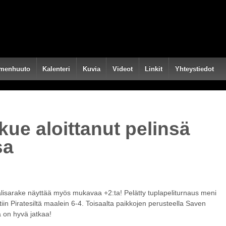
menhuuto
Kalenteri
Kuvia
Videot
Linkit
Yhteystiedot
ue aloittanut pelinsä
sa
alisarake näyttää myös mukavaa +2:ta! Pelätty tuplapeliturnaus meni
in Piratesiltä maalein 6-4. Toisaalta paikkojen perusteella Saven
ä on hyvä jatkaa!