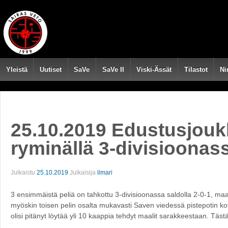
Yleistä
Uutiset
SaVe
SaVe II
Viski-Ässät
Tilastot
Ni
25.10.2019 Edustusjoukk
ryminällä 3-divisioonas
Julkaistu
25.10.2019
Julkaisija
ilmari
3 ensimmäistä peliä on tahkottu 3-divisioonassa saldolla 2-0-1, ma
myöskin toisen pelin osalta mukavasti Saven viedessä pistepotin koti
olisi pitänyt löytää yli 10 kaappia tehdyt maalit sarakkeestaan. Täst