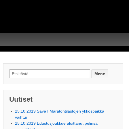
Search for:
Uutiset
25.10.2019 Save I Maratontilastojen ykköspaikka
vaihtui
25.10.2019 Edustusjoukkue aloittanut pelinsä