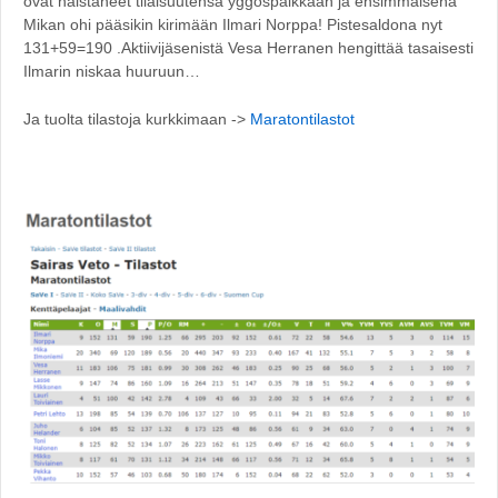
ovat haistaneet tilaisuutensa yggöspaikkaan ja ensimmäisenä
Mikan ohi pääsikin kirimään Ilmari Norppa! Pistesaldona nyt
131+59=190 .Aktiivijäsenistä Vesa Herranen hengittää tasaisesti
Ilmarin niskaa huuruun…
Ja tuolta tilastoja kurkkimaan ->
Maratontilastot