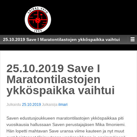
25.10.2019 Save I Maratontilastojen ykköspaikka vaihtui
25.10.2019 Save I
Maratontilastojen
ykköspaikka vaihtui
Julkaistu
25.10.2019
Julkaisija
ilmari
Saven edustusjoukkueen maratontilastojen ykköspaikkaa piti
vuosikausia hallussaan Saven perustajajäsen Mika Ilmoniemi.
Hän lopetti mahtavan Save uransa viime kauteen ja nyt muut