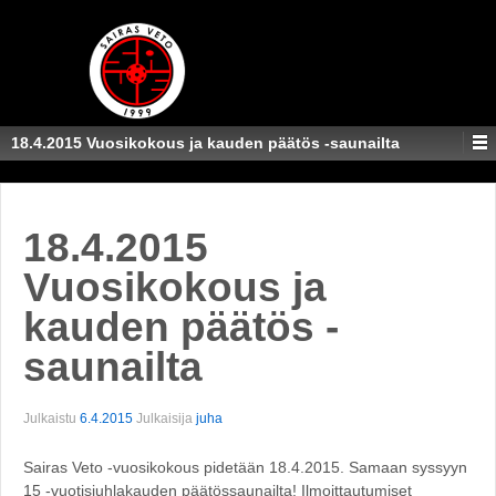
18.4.2015 Vuosikokous ja kauden päätös -saunailta
18.4.2015
Vuosikokous ja
kauden päätös -
saunailta
Julkaistu
6.4.2015
Julkaisija
juha
Sairas Veto -vuosikokous pidetään 18.4.2015. Samaan syssyyn
15 -vuotisjuhlakauden päätössaunailta! Ilmoittautumiset