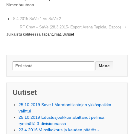
Nimenhuutoon.
‹
8.4.2015 SaVe 1 vs SaVe 2
RF Crew – SaVe (28.3.2015- Esport Arena Tapiola, Espoo)
›
Julkaistu kohteessa
Tapahtumat
,
Uutiset
Search for:
Uutiset
25.10.2019 Save I Maratontilastojen ykköspaikka
vaihtui
25.10.2019 Edustusjoukkue aloittanut pelinsä
ryminällä 3-divisioonassa
23.4.2016 Vuosikokous ja kauden päätös -