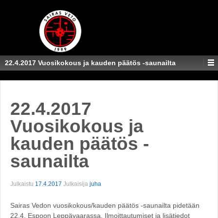
22.4.2017 Vuosikokous ja kauden päätös -saunailta
22.4.2017
Vuosikokous ja
kauden päätös -
saunailta
Julkaistu
17.4.2017
Julkaisija
juha
Sairas Vedon vuosikokous/kauden päätös -saunailta pidetään
22.4. Espoon Leppävaarassa. Ilmoittautumiset ja lisätiedot