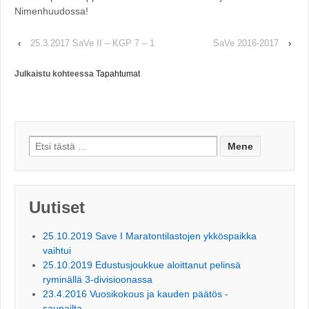
Nimenhuudossa!
‹
25.3.2017 SaVe II – KGP 7 – 1
SaVe 2016-2017
›
Julkaistu kohteessa
Tapahtumat
Search for:
Uutiset
25.10.2019 Save I Maratontilastojen ykköspaikka
vaihtui
25.10.2019 Edustusjoukkue aloittanut pelinsä
ryminällä 3-divisioonassa
23.4.2016 Vuosikokous ja kauden päätös -
saunailta