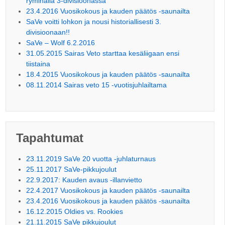
ryminällä 3-divisioonassa
23.4.2016 Vuosikokous ja kauden päätös -saunailta
SaVe voitti lohkon ja nousi historiallisesti 3.
divisioonaan!!
SaVe – Wolf 6.2.2016
31.05.2015 Sairas Veto starttaa kesäliigaan ensi
tiistaina
18.4.2015 Vuosikokous ja kauden päätös -saunailta
08.11.2014 Sairas veto 15 -vuotisjuhlailtama
Tapahtumat
23.11.2019 SaVe 20 vuotta -juhlaturnaus
25.11.2017 SaVe-pikkujoulut
22.9.2017: Kauden avaus -illanvietto
22.4.2017 Vuosikokous ja kauden päätös -saunailta
23.4.2016 Vuosikokous ja kauden päätös -saunailta
16.12.2015 Oldies vs. Rookies
21.11.2015 SaVe pikkujoulut