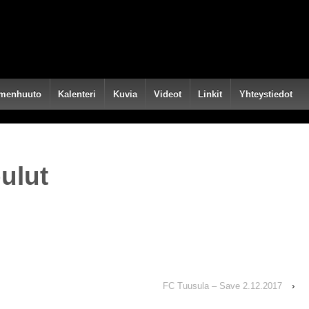
menhuuto
Kalenteri
Kuvia
Videot
Linkit
Yhteystiedot
ulut
FC Tuusula – Save 2.12.2017
›