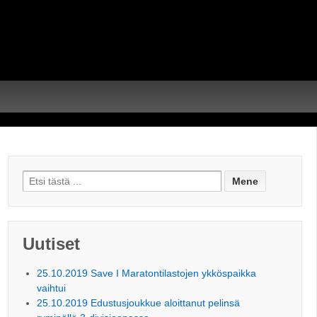
Search for:
Uutiset
25.10.2019 Save I Maratontilastojen ykköspaikka
vaihtui
25.10.2019 Edustusjoukkue aloittanut pelinsä