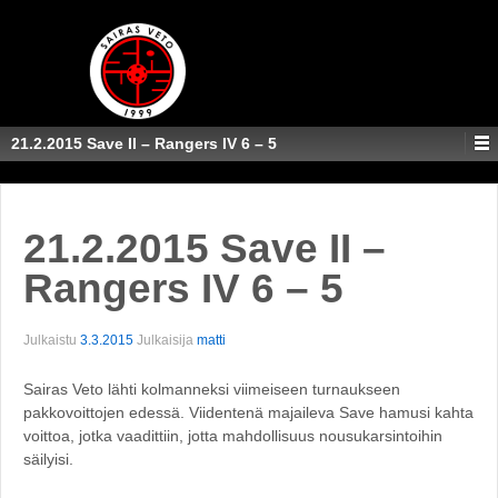
21.2.2015 Save II – Rangers IV 6 – 5
21.2.2015 Save II –
Rangers IV 6 – 5
Julkaistu
3.3.2015
Julkaisija
matti
Sairas Veto lähti kolmanneksi viimeiseen turnaukseen
pakkovoittojen edessä. Viidentenä majaileva Save hamusi kahta
voittoa, jotka vaadittiin, jotta mahdollisuus nousukarsintoihin
säilyisi.