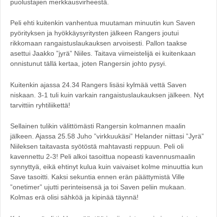
puolustajien merkkausvirheestä.
Peli ehti kuitenkin vanhentua muutaman minuutin kun Saven
pyörityksen ja hyökkäysyritysten jälkeen Rangers joutui
rikkomaan rangaistuslaukauksen arvoisesti. Pallon taakse
asettui Jaakko ”jyrä” Niiles. Taitava viimeistelijä ei kuitenkaan
onnistunut tällä kertaa, joten Rangersin johto pysyi.
Kuitenkin ajassa 24.34 Rangers lisäsi kylmää vettä Saven
niskaan. 3-1 tuli kuin varkain rangaistuslaukauksen jälkeen. Nyt
tarvittiin ryhtiliikettä!
Sellainen tulikin välittömästi Rangersin kolmannen maalin
jälkeen. Ajassa 25.58 Juho ”virkkuukäsi” Helander niittasi ”Jyrä”
Niileksen taitavasta syötöstä mahtavasti reppuun. Peli oli
kavennettu 2-3! Peli alkoi tasoittua nopeasti kavennusmaalin
synnyttyä, eikä ehtinyt kulua kuin vaivaiset kolme minuuttia kun
Save tasoitti. Kaksi sekuntia ennen erän päättymistä Ville
”onetimer” ujutti perinteisensä ja toi Saven peliin mukaan.
Kolmas erä olisi sähköä ja kipinää täynnä!