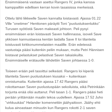
Ensimmäisenä vastaan asettui Rangers IV, jonka kanssa
kamppailtiin edellisen kerran kovin tasaisissa merkeissä.
Ottelu lähti liikkeelle Saven kannalta loistavasti. Ajassa 01.22
Ville ”onetimer” Henttonen päräytti Toni ”puolustuksenlukko”
Turusen syötöstä Saven makeasti johtoon. Peli pysyi
ensimmäisen erän loistavasti Saven hallinnassa, isoveli Save
ykkösen kannustaessa kentän laidalla Save II loi tilanteita
toistuvasti kirkkonummelaisten maalille. Erän edetessä
vastustaja pääsi kuitenkin peliin mukaan, mutta Petri Hännisen
loistavat pelastukset pelastivat Saven takaiskuilta.
Ensimmäiselle erätauolle lähdettiin Saven johtaessa 1-0.
Toiseen erään peli tasoittui selkeästi. Rangers loi kiperiä
tilanteita Saven puolustuksen kiusaksi – kuitenkaan
onnistumatta. Kuitenkin ajassa 17.42 Rangers pääsi
rokottamaan Saven puolustuspään sekoiluista, eikä Petrinkään
torjunta enää olisi auttanut. Peli tasan 1-1. Rangers pääsi heti
perään yrittämään maalin tekoa uudelleen. Ajassa 17.52 Juho
”virkkuukäsi” Helander komennettiin jäähyaitioon. Jäähy ehti
kulua ainoastaan minuutin kun Rangers rokotti 2-1 saven