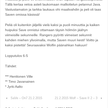
Tällä kertaa vetoa asteli laukomaan malliottelun pelannut Java.
Vastustamaton ja tarkka laukaus ohi maalivahdin ja peli oli taas
Saven omissa käsissä!
Peliä oli kuitenkin jäljellä vielä kaksi ja puoli minuuttia ja kaiken
huipuksi Save onnistui ottamaan täysin hölmön jäähyn
viimeisille sekunneille. Rangers pyöritti viimeiset sekunnit
kahden miehen ylivoimalla, mutta Saven muuri kesti! Voitto ja
kaksi pistettä! Seuraavaksi Wolfin päänahkan hakuun!
Lopputulos 6-5
Tähdet:
*** Henttonen Ville
** Timo Javanainen
* Jyrki Aalto
‹
SaVe – On7 21.2.2015
21.2.2015 Wolf – Save II 2 – 3
›