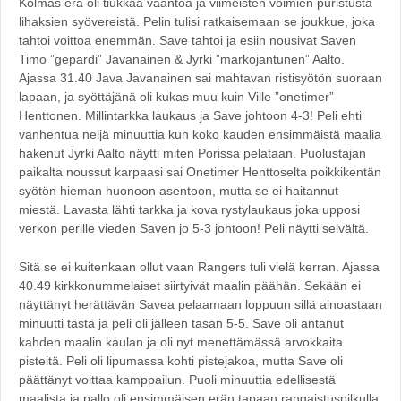
Kolmas erä oli tiukkaa vääntöä ja viimeisten voimien puristusta
lihaksien syövereistä. Pelin tulisi ratkaisemaan se joukkue, joka
tahtoi voittoa enemmän. Save tahtoi ja esiin nousivat Saven
Timo ”gepardi” Javanainen & Jyrki ”markojantunen” Aalto.
Ajassa 31.40 Java Javanainen sai mahtavan ristisyötön suoraan
lapaan, ja syöttäjänä oli kukas muu kuin Ville ”onetimer”
Henttonen. Millintarkka laukaus ja Save johtoon 4-3! Peli ehti
vanhentua neljä minuuttia kun koko kauden ensimmäistä maalia
hakenut Jyrki Aalto näytti miten Porissa pelataan. Puolustajan
paikalta noussut karpaasi sai Onetimer Henttoselta poikkikentän
syötön hieman huonoon asentoon, mutta se ei haitannut
miestä. Lavasta lähti tarkka ja kova rystylaukaus joka upposi
verkon perille vieden Saven jo 5-3 johtoon! Peli näytti selvältä.
Sitä se ei kuitenkaan ollut vaan Rangers tuli vielä kerran. Ajassa
40.49 kirkkonummelaiset siirtyivät maalin päähän. Sekään ei
näyttänyt herättävän Savea pelaamaan loppuun sillä ainoastaan
minuutti tästä ja peli oli jälleen tasan 5-5. Save oli antanut
kahden maalin kaulan ja oli nyt menettämässä arvokkaita
pisteitä. Peli oli lipumassa kohti pistejakoa, mutta Save oli
päättänyt voittaa kamppailun. Puoli minuuttia edellisestä
maalista ja pallo oli ensimmäisen erän tapaan rangaistuspilkulla.