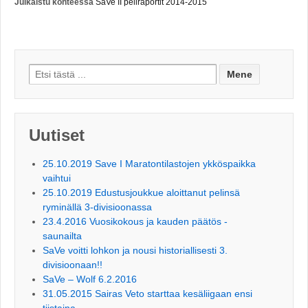
Julkaistu kohteessa
SaVe II peliraportit 2014-2015
Search for:
Uutiset
25.10.2019 Save I Maratontilastojen ykköspaikka
vaihtui
25.10.2019 Edustusjoukkue aloittanut pelinsä
ryminällä 3-divisioonassa
23.4.2016 Vuosikokous ja kauden päätös -
saunailta
SaVe voitti lohkon ja nousi historiallisesti 3.
divisioonaan!!
SaVe – Wolf 6.2.2016
31.05.2015 Sairas Veto starttaa kesäliigaan ensi
tiistaina