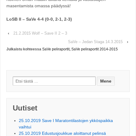
masentamista omassa päädyssä!
LoSB II – SaVe 4-4 (0-0, 2-1, 2-3)
‹
21.2.2015 Wolf – Save II 2 – 3
SaVe – Jedan Staga 14.3.2015
›
Julkaistu kohteessa
SaVe peliraportit
,
SaVe peliraportit 2014-2015
Search for:
Uutiset
25.10.2019 Save I Maratontilastojen ykköspaikka
vaihtui
25.10.2019 Edustusjoukkue aloittanut pelinsä