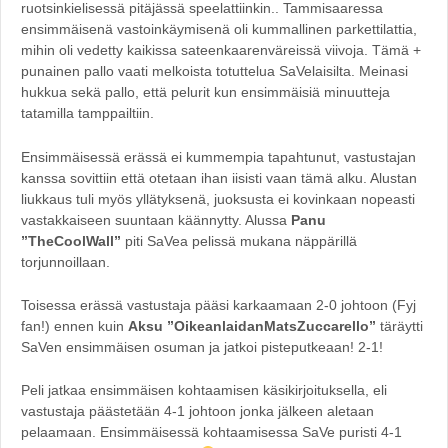
ruotsinkielisessä pitäjässä speelattiinkin.. Tammisaaressa
ensimmäisenä vastoinkäymisenä oli kummallinen parkettilattia,
mihin oli vedetty kaikissa sateenkaarenväreissä viivoja. Tämä +
punainen pallo vaati melkoista totuttelua SaVelaisilta. Meinasi
hukkua sekä pallo, että pelurit kun ensimmäisiä minuutteja
tatamilla tamppailtiin.
Ensimmäisessä erässä ei kummempia tapahtunut, vastustajan
kanssa sovittiin että otetaan ihan iisisti vaan tämä alku. Alustan
liukkaus tuli myös yllätyksenä, juoksusta ei kovinkaan nopeasti
vastakkaiseen suuntaan käännytty. Alussa
Panu
”TheCoolWall”
piti SaVea pelissä mukana näppärillä
torjunnoillaan.
Toisessa erässä vastustaja pääsi karkaamaan 2-0 johtoon (Fyj
fan!) ennen kuin
Aksu ”OikeanlaidanMatsZuccarello”
täräytti
SaVen ensimmäisen osuman ja jatkoi pisteputkeaan! 2-1!
Peli jatkaa ensimmäisen kohtaamisen käsikirjoituksella, eli
vastustaja päästetään 4-1 johtoon jonka jälkeen aletaan
pelaamaan. Ensimmäisessä kohtaamisessa SaVe puristi 4-1