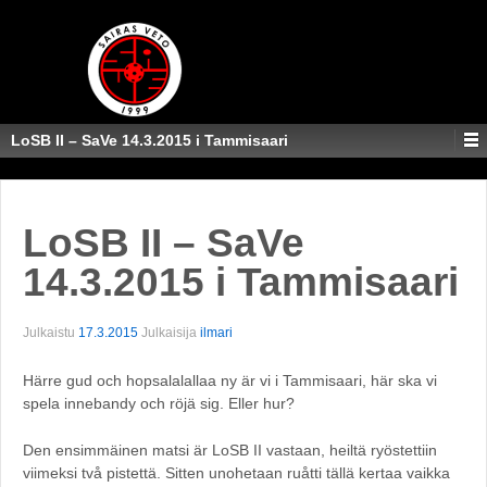
LoSB II – SaVe 14.3.2015 i Tammisaari
LoSB II – SaVe
14.3.2015 i Tammisaari
Julkaistu
17.3.2015
Julkaisija
ilmari
Härre gud och hopsalalallaa ny är vi i Tammisaari, här ska vi
spela innebandy och röjä sig. Eller hur?
Den ensimmäinen matsi är LoSB II vastaan, heiltä ryöstettiin
viimeksi två pistettä. Sitten unohetaan ruåtti tällä kertaa vaikka