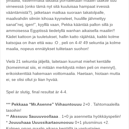
ylhäällä, vasemmalta laidalta porhalletaan maalin taakse suu
virneessä (onko tämä nyt sitä kuuluisaa hampaat irvessä
vääntämistä?), jatketaan matkaa suoraan takatolpalle,
maalivahdin silmiin kihoaa kyyneleet, huulille jähmettyy
sanat”nej, igen!”, kyylllä vaan, Pekka kääntää pallon sillä jo
ammoisessa Egyptissä tiedetyllä wanhan aikaisella maaliin!!
Kädet kattoon ja tuuletukset, hallin katto räjähtää, kaikki kolme
katsojaa on ihan että wau :O , peli on 4-4! 49 sekuntia ja kolme
maalia, nopeus ennätykset tulitetaan suohon!
Vielä 21 sekuntia jäljellä, laitetaan kuumat miehet kentälle
(komeimmat siis, ei mitään merkitystä miten peli on mennyt),
erikoiskenttää hakemaan voittomaalia. Haetaan, hiotaan mutta
ei, se olisi ollut jo liian hyvää.
Spel är slutig, final resultat är 4-4.
***
Pekkaaa “Mr.Asenne” Viihauntouuu
2+0 . Tahtomaaleilla
tasoihin!
**
Akssuuu Sauuuvoollaaa
. 1+0 ja asennetta hyökkäyspeliin!
*
Jouuuhaaa Uuussikartaounoouu
0+1 plusmiinus +2.
Kolmen oman maalin aikana kentällä ja vastustajien