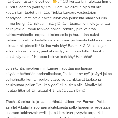
häviöasemasta 4-6 voittoon
. Tällä kertaa kirin aloittaa
Immu
+
Peksi
combo (vain 9,90€! Huom! Rajoitetun ajan tai niin
kauan kuin tuotetta riittää). Tiukka karvaus vastustajan
päädyssä, vastustaja hakee kuolevaa joutsenta laidan yli kun
Immu hengittää niskaan mitä yllättäen tuomari ei niele ja antaa
pelin jatkua. Immu törkkää pallon Pekalle, joka vaihtaa
kakkosvaihteelle, nopeasti kolmoselle ja hurauttaa sukat
vinkuen maalin edustalle josta suoraan juoksusta tiukka rannari
oikeaan alapörseliin! Kolina vain käy! Baum! 4-2! Vastustajan
sukat alkavat täristä, peukalo siirtyy suun seudulle. ”Taasko
tässä käy näin..” No totta helevetissä käy! Hähähää!
39 sekuntia myöhemmin
Lasse
naputtaa mailaansa
höyläämättömään parkettilattiaan, ”pallo tänne ny!” ja
Jyri
jakaa
pelivälinettä kentän poikki, Lasse vetää liikkuvat taakse ja
paukauttaa pallon ”kaukaa ylös” eli putken alle! Maalivahti
huutaa fittania! Ei haittaa! 4-3! Lisää vaan löylyä!
Tästä 10 sekuntia ja taas tärähtää, jälleen
mr. Ferrari
, Pekka
asialla! Aikalailla suoraan aloituksesta pallo lapaan ja vedetään
suoraan kakkosvaihteella jotta kierrokset pysyvät tarpeeksi