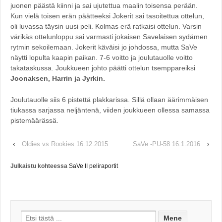
juonen päästä kiinni ja sai ujutettua maalin toisensa perään.
Kun vielä toisen erän päätteeksi Jokerit sai tasoitettua ottelun,
oli luvassa täysin uusi peli. Kolmas erä ratkaisi ottelun. Varsin
värikäs ottelunloppu sai varmasti jokaisen Savelaisen sydämen
rytmin sekoilemaan. Jokerit käväisi jo johdossa, mutta SaVe
näytti lopulta kaapin paikan. 7-6 voitto ja joulutauolle voitto
takataskussa. Joukkueen johto päätti ottelun tsemppareiksi
Joonaksen, Harrin ja Jyrkin.
Joulutauolle siis 6 pistettä plakkarissa. Sillä ollaan äärimmäisen
tiukassa sarjassa neljäntenä, viiden joukkueen ollessa samassa
pistemäärässä.
‹
Oldies vs Rookies 16.12.2015
SaVe -PU-58 16.1.2016
›
Julkaistu kohteessa
SaVe II peliraportit
Search for: