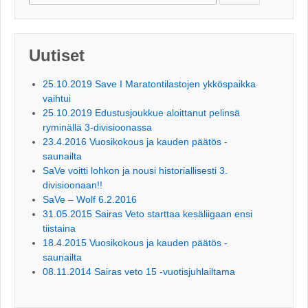
Uutiset
25.10.2019 Save I Maratontilastojen ykköspaikka
vaihtui
25.10.2019 Edustusjoukkue aloittanut pelinsä
ryminällä 3-divisioonassa
23.4.2016 Vuosikokous ja kauden päätös -
saunailta
SaVe voitti lohkon ja nousi historiallisesti 3.
divisioonaan!!
SaVe – Wolf 6.2.2016
31.05.2015 Sairas Veto starttaa kesäliigaan ensi
tiistaina
18.4.2015 Vuosikokous ja kauden päätös -
saunailta
08.11.2014 Sairas veto 15 -vuotisjuhlailtama