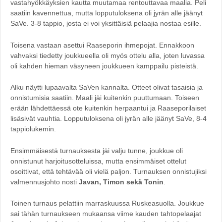
vastahyökkäyksien kautta muutamaa rentouttavaa maalia. Peli
saatiin kavennettua, mutta lopputuloksena oli jyrän alle jäänyt
SaVe. 3-8 tappio, josta ei voi yksittäisiä pelaajia nostaa esille.
Toisena vastaan asettui Raaseporin ihmepojat. Ennakkoon
vahvaksi tiedetty joukkueella oli myös ottelu alla, joten luvassa
oli kahden hieman väsyneen joukkueen kamppailu pisteistä.
Alku näytti lupaavalta SaVen kannalta. Otteet olivat tasaisia ja
onnistumisia saatiin. Maali jäi kuitenkin puuttumaan. Toiseen
erään lähdettäessä ote kuitenkin herpaantui ja Raaseporilaiset
lisäsivät vauhtia. Lopputuloksena oli jyrän alle jäänyt SaVe, 8-4
tappiolukemin.
Ensimmäisestä turnauksesta jäi valju tunne, joukkue oli
onnistunut harjoitusotteluissa, mutta ensimmäiset ottelut
osoittivat, että tehtävää oli vielä paljon. Turnauksen onnistujiksi
valmennusjohto nosti
Javan, Timon sekä Tonin
.
Toinen turnaus pelattiin marraskuussa Ruskeasuolla. Joukkue
sai tähän turnaukseen mukaansa viime kauden tahtopelaajat