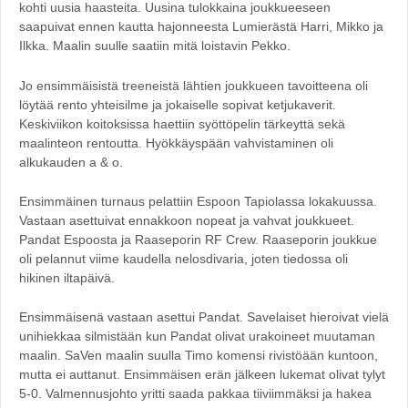
kohti uusia haasteita. Uusina tulokkaina joukkueeseen
saapuivat ennen kautta hajonneesta Lumierästä Harri, Mikko ja
Ilkka. Maalin suulle saatiin mitä loistavin Pekko.
Jo ensimmäisistä treeneistä lähtien joukkueen tavoitteena oli
löytää rento yhteisilme ja jokaiselle sopivat ketjukaverit.
Keskiviikon koitoksissa haettiin syöttöpelin tärkeyttä sekä
maalinteon rentoutta. Hyökkäyspään vahvistaminen oli
alkukauden a & o.
Ensimmäinen turnaus pelattiin Espoon Tapiolassa lokakuussa.
Vastaan asettuivat ennakkoon nopeat ja vahvat joukkueet.
Pandat Espoosta ja Raaseporin RF Crew. Raaseporin joukkue
oli pelannut viime kaudella nelosdivaria, joten tiedossa oli
hikinen iltapäivä.
Ensimmäisenä vastaan asettui Pandat. Savelaiset hieroivat vielä
unihiekkaa silmistään kun Pandat olivat urakoineet muutaman
maalin. SaVen maalin suulla Timo komensi rivistöään kuntoon,
mutta ei auttanut. Ensimmäisen erän jälkeen lukemat olivat tylyt
5-0. Valmennusjohto yritti saada pakkaa tiiviimmäksi ja hakea