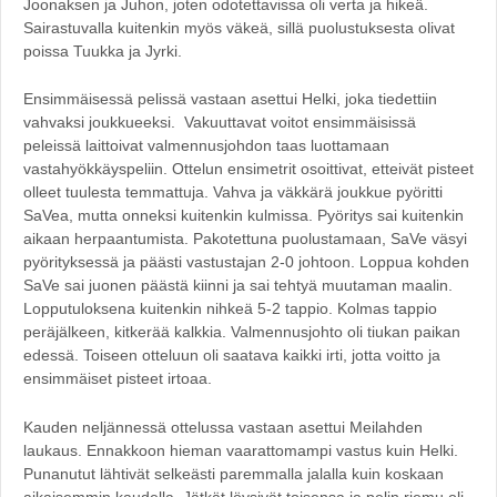
Joonaksen ja Juhon, joten odotettavissa oli verta ja hikeä.
Sairastuvalla kuitenkin myös väkeä, sillä puolustuksesta olivat
poissa Tuukka ja Jyrki.
Ensimmäisessä pelissä vastaan asettui Helki, joka tiedettiin
vahvaksi joukkueeksi. Vakuuttavat voitot ensimmäisissä
peleissä laittoivat valmennusjohdon taas luottamaan
vastahyökkäyspeliin. Ottelun ensimetrit osoittivat, etteivät pisteet
olleet tuulesta temmattuja. Vahva ja väkkärä joukkue pyöritti
SaVea, mutta onneksi kuitenkin kulmissa. Pyöritys sai kuitenkin
aikaan herpaantumista. Pakotettuna puolustamaan, SaVe väsyi
pyörityksessä ja päästi vastustajan 2-0 johtoon. Loppua kohden
SaVe sai juonen päästä kiinni ja sai tehtyä muutaman maalin.
Lopputuloksena kuitenkin nihkeä 5-2 tappio. Kolmas tappio
peräjälkeen, kitkerää kalkkia. Valmennusjohto oli tiukan paikan
edessä. Toiseen otteluun oli saatava kaikki irti, jotta voitto ja
ensimmäiset pisteet irtoaa.
Kauden neljännessä ottelussa vastaan asettui Meilahden
laukaus. Ennakkoon hieman vaarattomampi vastus kuin Helki.
Punanutut lähtivät selkeästi paremmalla jalalla kuin koskaan
aikaisemmin kaudella. Jätkät löysivät toisensa ja pelin riemu oli