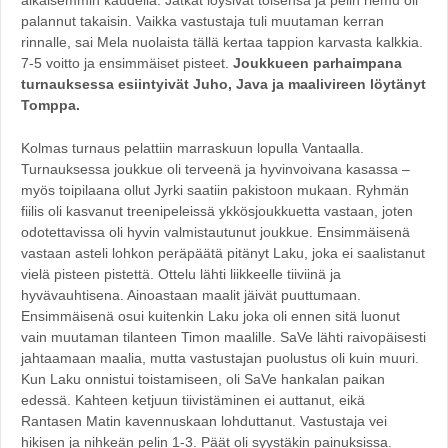
palannut takaisin. Vaikka vastustaja tuli muutaman kerran
rinnalle, sai Mela nuolaista tällä kertaa tappion karvasta kalkkia.
7-5 voitto ja ensimmäiset pisteet.
Joukkueen parhaimpana
turnauksessa esiintyivät Juho, Java ja maalivireen löytänyt
Tomppa.
Kolmas turnaus pelattiin marraskuun lopulla Vantaalla.
Turnauksessa joukkue oli terveenä ja hyvinvoivana kasassa –
myös toipilaana ollut Jyrki saatiin pakistoon mukaan. Ryhmän
fiilis oli kasvanut treenipeleissä ykkösjoukkuetta vastaan, joten
odotettavissa oli hyvin valmistautunut joukkue. Ensimmäisenä
vastaan asteli lohkon peräpäätä pitänyt Laku, joka ei saalistanut
vielä pisteen pistettä. Ottelu lähti liikkeelle tiiviinä ja
hyvävauhtisena. Ainoastaan maalit jäivät puuttumaan.
Ensimmäisenä osui kuitenkin Laku joka oli ennen sitä luonut
vain muutaman tilanteen Timon maalille. SaVe lähti raivopäisesti
jahtaamaan maalia, mutta vastustajan puolustus oli kuin muuri.
Kun Laku onnistui toistamiseen, oli SaVe hankalan paikan
edessä. Kahteen ketjuun tiivistäminen ei auttanut, eikä
Rantasen Matin kavennuskaan lohduttanut. Vastustaja vei
hikisen ja nihkeän pelin 1-3. Päät oli syystäkin painuksissa.