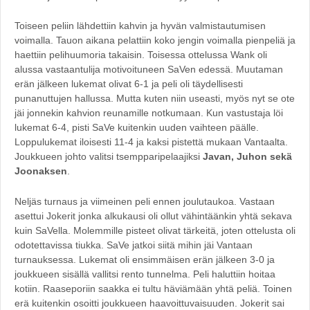
Toiseen peliin lähdettiin kahvin ja hyvän valmistautumisen
voimalla. Tauon aikana pelattiin koko jengin voimalla pienpeliä ja
haettiin pelihuumoria takaisin. Toisessa ottelussa Wank oli
alussa vastaantulija motivoituneen SaVen edessä. Muutaman
erän jälkeen lukemat olivat 6-1 ja peli oli täydellisesti
punanuttujen hallussa. Mutta kuten niin useasti, myös nyt se ote
jäi jonnekin kahvion reunamille notkumaan. Kun vastustaja löi
lukemat 6-4, pisti SaVe kuitenkin uuden vaihteen päälle.
Loppulukemat iloisesti 11-4 ja kaksi pistettä mukaan Vantaalta.
Joukkueen johto valitsi tsempparipelaajiksi
Javan, Juhon sekä
Joonaksen
.
Neljäs turnaus ja viimeinen peli ennen joulutaukoa. Vastaan
asettui Jokerit jonka alkukausi oli ollut vähintäänkin yhtä sekava
kuin SaVella. Molemmille pisteet olivat tärkeitä, joten ottelusta oli
odotettavissa tiukka. SaVe jatkoi siitä mihin jäi Vantaan
turnauksessa. Lukemat oli ensimmäisen erän jälkeen 3-0 ja
joukkueen sisällä vallitsi rento tunnelma. Peli haluttiin hoitaa
kotiin. Raaseporiin saakka ei tultu häviämään yhtä peliä. Toinen
erä kuitenkin osoitti joukkueen haavoittuvaisuuden. Jokerit sai