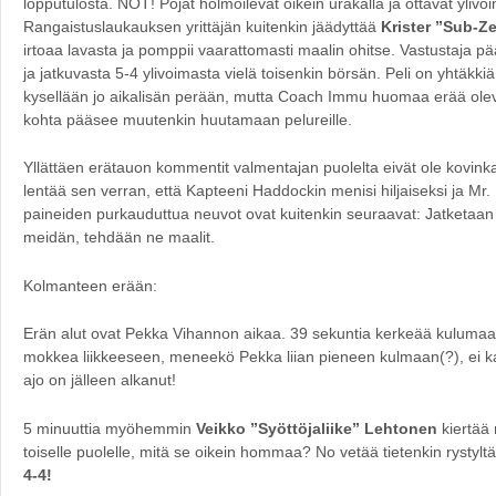
lopputulosta. NOT! Pojat hölmöilevät oikein urakalla ja ottavat ylivoim
Rangaistuslaukauksen yrittäjän kuitenkin jäädyttää
Krister ”Sub-Z
irtoaa lavasta ja pomppii vaarattomasti maalin ohitse. Vastustaja 
ja jatkuvasta 5-4 ylivoimasta vielä toisenkin börsän. Peli on yhtäkkiä
kysellään jo aikalisän perään, mutta Coach Immu huomaa erää oleva
kohta pääsee muutenkin huutamaan pelureille.
Yllättäen erätauon kommentit valmentajan puolelta eivät ole kovinka
lentää sen verran, että Kapteeni Haddockin menisi hiljaiseksi ja 
paineiden purkauduttua neuvot ovat kuitenkin seuraavat: Jatketaan
meidän, tehdään ne maalit.
Kolmanteen erään:
Erän alut ovat Pekka Vihannon aikaa. 39 sekuntia kerkeää kulumaa
mokkea liikkeeseen, meneekö Pekka liian pieneen kulmaan(?), ei ka
ajo on jälleen alkanut!
5 minuuttia myöhemmin
Veikko ”Syöttöjaliike” Lehtonen
kiertää
toiselle puolelle, mitä se oikein hommaa? No vetää tietenkin rystyltä 
4-4!