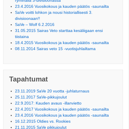
ryminällä 3-divisioonassa
23.4.2016 Vuosikokous ja kauden päätös -saunailta
SaVe voitti lohkon ja nousi historiallisesti 3.
divisioonaan!!
SaVe – Wolf 6.2.2016
31.05.2015 Sairas Veto starttaa kesäliigaan ensi
tiistaina
18.4.2015 Vuosikokous ja kauden päätös -saunailta
08.11.2014 Sairas veto 15 -vuotisjuhlailtama
Tapahtumat
23.11.2019 SaVe 20 vuotta -juhlaturnaus
25.11.2017 SaVe-pikkujoulut
22.9.2017: Kauden avaus -illanvietto
22.4.2017 Vuosikokous ja kauden päätös -saunailta
23.4.2016 Vuosikokous ja kauden päätös -saunailta
16.12.2015 Oldies vs. Rookies
21.11.2015 SaVe pikkujoulut