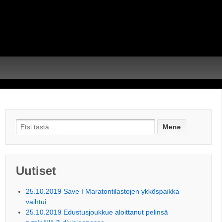
Search for:
Uutiset
25.10.2019 Save I Maratontilastojen ykköspaikka
vaihtui
25.10.2019 Edustusjoukkue aloittanut pelinsä