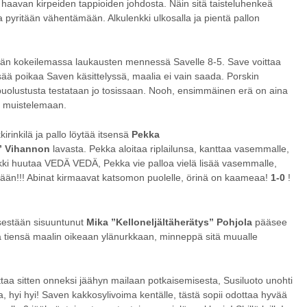
haavan kirpeiden tappioiden johdosta. Näin sitä taisteluhenkeä
a pyritään vähentämään. Alkulenkki ulkosalla ja pientä pallon
än kokeilemassa laukausten mennessä Savelle 8-5. Save voittaa
sää poikaa Saven käsittelyssä, maalia ei vain saada. Porskin
olustusta testataan jo tosissaan. Nooh, ensimmäinen erä on aina
ä muistelemaan.
rinkilä ja pallo löytää itsensä
Pekka
a” Vihannon
lavasta. Pekka aloitaa riplailunsa, kanttaa vasemmalle,
ki huutaa VEDÄ VEDÄ, Pekka vie palloa vielä lisää vasemmalle,
ääään!!! Abinat kirmaavat katsomon puolelle, örinä on kaameaa!
1-0
!
ksestään sisuuntunut
Mika ”Kelloneljältäherätys” Pohjola
pääsee
ä tiensä maalin oikeaan ylänurkkaan, minneppä sitä muualle
taa sitten onneksi jäähyn mailaan potkaisemisesta, Susiluoto unohti
 hyi hyi! Saven kakkosylivoima kentälle, tästä sopii odottaa hyvää