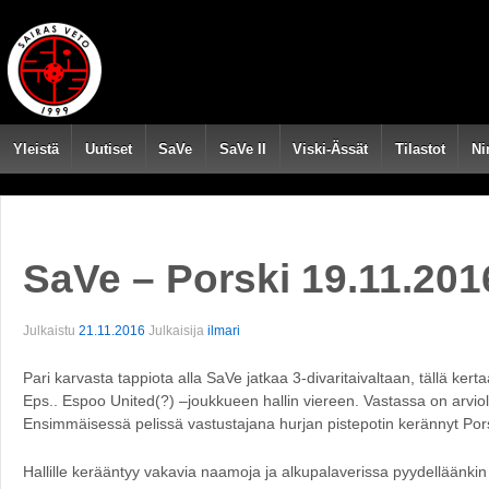
Yleistä
Uutiset
SaVe
SaVe II
Viski-Ässät
Tilastot
Ni
SaVe – Porski 19.11.201
Julkaistu
21.11.2016
Julkaisija
ilmari
Pari karvasta tappiota alla SaVe jatkaa 3-divaritaivaltaan, tällä ke
Eps.. Espoo United(?) –joukkueen hallin viereen. Vastassa on arvio
Ensimmäisessä pelissä vastustajana hurjan pistepotin kerännyt Pors
Hallille kerääntyy vakavia naamoja ja alkupalaverissa pyydelläänkin 