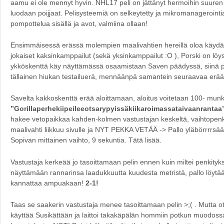
aamu ei ole mennyt hyvin. NHL17 peli on jättänyt hermoihin suuren 
luodaan poijjaat. Pelisysteemiä on selkeytetty ja mikromanagerointi
pompottelua sisällä ja avot, valmiina ollaan!
Ensimmäisessä erässä molempien maalivahtien hereillä oloa käydä
jokaiset kaksinkamppailut (sekä yksinkamppailut :O ), Porski on löy
ykköskenttä käy näyttämässä osaamistaan Saven päädyssä, siinä pu
tällainen hiukan testailuerä, mennäänpä samantein seuraavaa erä
Savelta kakkoskenttä erää aloittamaan, aloitus voitetaan 100- munkki
”Gorillaperhekiipeileeotsarypyissäkiikaroimassataivaanranta
hakee vetopaikkaa kahden-kolmen vastustajan keskeltä, vaihtopenk
maalivahti liikkuu sivulle ja NYT PEKKA VETÄÄ -> Pallo yläbörrrrs
Sopivan mittainen vaihto, 9 sekuntia. Tätä lisää.
Vastustaja kerkeää jo tasoittamaan pelin ennen kuin miltei penkity
näyttämään rannarinsa laadukkuutta kuudesta metristä, pallo löytä
kannattaa ampuakaan!
2-1!
Taas se saakerin vastustaja menee tasoittamaan pelin >;( . Mutta ot
käyttää Susikättään ja laittoi takakäpälän hommiin potkun muodossa,