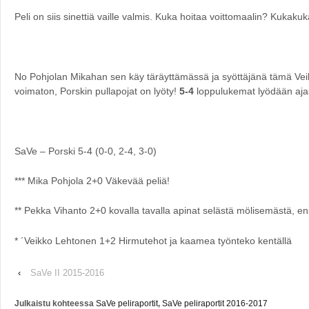
Peli on siis sinettiä vaille valmis. Kuka hoitaa voittomaalin? Kukaku
No Pohjolan Mikahan sen käy täräyttämässä ja syöttäjänä tämä Vei
voimaton, Porskin pullapojat on lyöty!
5-4
loppulukemat lyödään aja
SaVe – Porski 5-4 (0-0, 2-4, 3-0)
*** Mika Pohjola 2+0 Väkevää peliä!
** Pekka Vihanto 2+0 kovalla tavalla apinat selästä mölisemästä, e
* ´Veikko Lehtonen 1+2 Hirmutehot ja kaamea työnteko kentällä
‹
SaVe II 2015-2016
Julkaistu kohteessa
SaVe peliraportit
,
SaVe peliraportit 2016-2017