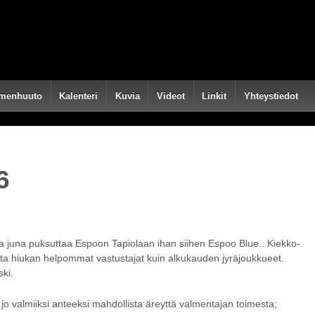
menhuuto
Kalenteri
Kuvia
Videot
Linkit
Yhteystiedot
6
rtaa juna puksuttaa Espoon Tapiolaan ihan siihen Espoo Blue.. Kiekko-
lta hiukan helpommat vastustajat kuin alkukauden jyräjoukkueet.
ki.
jo valmiiksi anteeksi mahdollista äreyttä valmentajan toimesta;