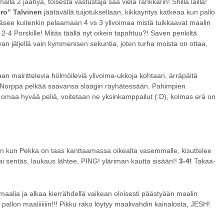
alla 2 jäähyä, toisesta vastustaja saa vielä rankkarin! Shillä lailla!
ero” Talvinen
jäätävällä tuijotuksellaan, kikkayritys katkeaa kun pallo
pääsee kuitenkin pelaamaan 4 vs 3 ylivoimaa mistä tuikkaavat maalin
 2-4 Porskille! Mitäs täällä nyt oikein tapahtuu?! Saven penkiltä
n jäljellä vain kymmenisen sekuntia, joten turha moista on ottaa,
an mairittelevia hölmöileviä ylivoima-ukkoja kohtaan, ärräpäitä
Mr. Norppa pelkää saavansa slaagin räyhätessään. Pahimpien
 omaa hyvää peliä, voitetaan ne yksinkamppailut (:D), kolmas erä on
n kun Pekka on taas kanttaamassa oikealta vasemmalle, kisuttelee
i sentäs, laukaus lähtee, PING! yläriman kautta sisään!!
3-4!
Takaa-
 maalia ja alkaa kierrähdellä vaikean oloisesti päästyään maalin
pallon maaliiiiiin!!! Pikku rako löytyy maalivahdin kainalosta, JESH!