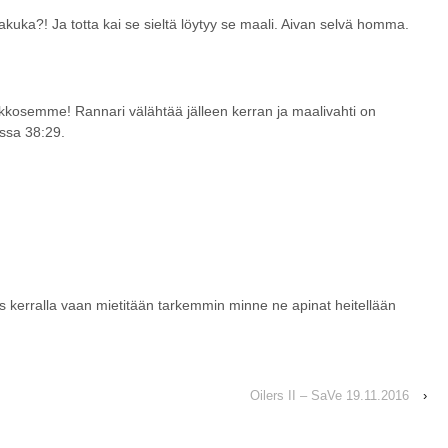
kakuka?! Ja totta kai se sieltä löytyy se maali. Aivan selvä homma.
kkosemme! Rannari välähtää jälleen kerran ja maalivahti on
ssa 38:29.
ns kerralla vaan mietitään tarkemmin minne ne apinat heitellään
Oilers II – SaVe 19.11.2016
›