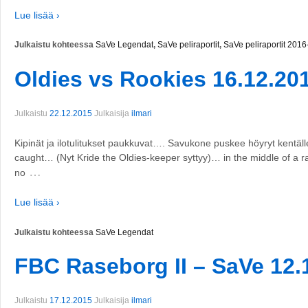
Lue lisää ›
Julkaistu kohteessa
SaVe Legendat
,
SaVe peliraportit
,
SaVe peliraportit 201
Oldies vs Rookies 16.12.20
Julkaistu
22.12.2015
Julkaisija
ilmari
Kipinät ja ilotulitukset paukkuvat…. Savukone puskee höyryt kentäl
caught… (Nyt Kride the Oldies-keeper syttyy)… in the middle of a r
…
no
Lue lisää ›
Julkaistu kohteessa
SaVe Legendat
FBC Raseborg II – SaVe 12.
Julkaistu
17.12.2015
Julkaisija
ilmari