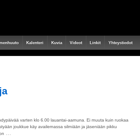
menhuuto
Kalenteri
Kuvia
Videot
Linkit
Yhteystiedot
ja
libandypäivää varten klo 6.00 lauantai-aamuna. Ei muuta kuin ruokaa
styään joukkue käy availemassa silmiään ja jäseniään pikku
…
on