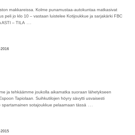
iston makkareissa. Kolme punamustaa-autokuntaa matkasivat
eli jo klo 10 – vastaan luistelee Kotijoukkue ja sarjakärki FBC
…
A ASTI – TILA
5-2016
mme ja tehkäämme joukolla aikamatka suoraan lähetykseen
Espoon Tapiolaan. Suihkutilojen höyry sävytti usvaisesti
…
ee spartamainen sotajoukkue pelaamaan tässä
4-2015