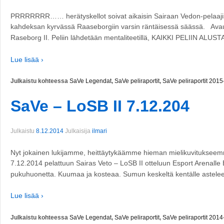
PRRRRRRR…… herätyskellot soivat aikaisin Sairaan Vedon-pelaaj
kahdeksan kyrvässä Raaseborgiin varsin räntäisessä säässä. Avaus p
Raseborg II. Peliin lähdetään mentaliteetillä, KAIKKI PELIIN ALUST
Lue lisää ›
Julkaistu kohteessa
SaVe Legendat
,
SaVe peliraportit
,
SaVe peliraportit 201
SaVe – LoSB II 7.12.204
Julkaistu
8.12.2014
Julkaisija
ilmari
Nyt jokainen lukijamme, heittäytykäämme hieman mielikuvituksee
7.12.2014 pelattuun Sairas Veto – LoSB II otteluun Esport Arenalle 
pukuhuonetta. Kuumaa ja kosteaa. Sumun keskeltä kentälle astel
Lue lisää ›
Julkaistu kohteessa
SaVe Legendat
,
SaVe peliraportit
,
SaVe peliraportit 201