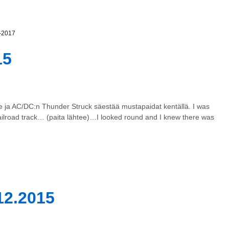
6-2017
15
le ja AC/DC:n Thunder Struck säestää mustapaidat kentällä. I was
ailroad track… (paita lähtee)…I looked round and I knew there was
12.2015