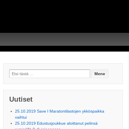
Search for:
Uutiset
25.10.2019 Save I Maratontilastojen ykköspaikka
vaihtui
25.10.2019 Edustusjoukkue aloittanut pelinsä