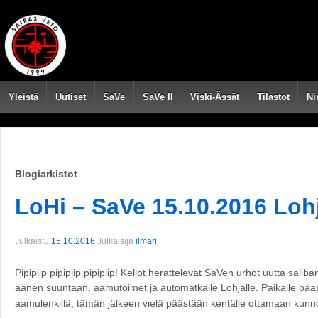
Yleistä
Uutiset
SaVe
SaVe II
Viski-Ässät
Tilastot
Ni
Blogiarkistot
LoHi – SaVe 15.10.2016 Loh
Julkaistu
15.10.2016
Julkaisija
ilmari
Pipipiip pipipiip pipipiip! Kellot herättelevät SaVen urhot uutta sa
äänen suuntaan, aamutoimet ja automatkalle Lohjalle. Paikalle pää
aamulenkillä, tämän jälkeen vielä päästään kentälle ottamaan kunn