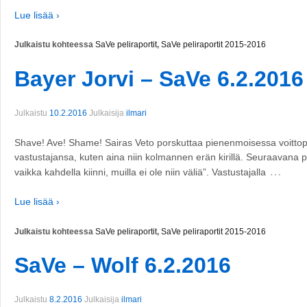
Lue lisää ›
Julkaistu kohteessa
SaVe peliraportit
,
SaVe peliraportit 2015-2016
Bayer Jorvi – SaVe 6.2.2016
Julkaistu
10.2.2016
Julkaisija
ilmari
Shave! Ave! Shame! Sairas Veto porskuttaa pienenmoisessa voitto
vastustajansa, kuten aina niin kolmannen erän kirillä. Seuraavana p
…
vaikka kahdella kiinni, muilla ei ole niin väliä”. Vastustajalla
Lue lisää ›
Julkaistu kohteessa
SaVe peliraportit
,
SaVe peliraportit 2015-2016
SaVe – Wolf 6.2.2016
Julkaistu
8.2.2016
Julkaisija
ilmari