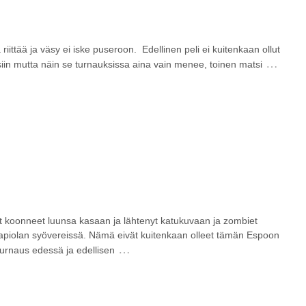
iittää ja väsy ei iske puseroon. Edellinen peli ei kuitenkaan ollut
…
tsiin mutta näin se turnauksissa aina vain menee, toinen matsi
got koonneet luunsa kasaan ja lähtenyt katukuvaan ja zombiet
Tapiolan syövereissä. Nämä eivät kuitenkaan olleet tämän Espoon
…
turnaus edessä ja edellisen