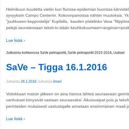
Helmikuun kuudetta vietiin kun flunssa-epidemian kuorissa kärvist
syvyyksiin Campo Centeriin. Kokoonpanoissa nähtiin muutoksia. Ykkös
”joukkueen-keppostelija” Kupilalla, kauden pistelinko Vesa ”filippiin
pelejä seuratessaan teksti-tv:stään keuhkokuumeen+angiinan+posk
Lue lisää ›
Julkaistu kohteessa
SaVe peliraportit
,
SaVe peliraportit 2015-2016
,
Uutiset
SaVe – Tigga 16.1.2016
Julkaistu
26.1.2016
Julkaisija
ilmari
Voitokkaan matsin jälkeen on aina hienoa lähteä seuraavaan geimiin,
vanhukset könysivät vastaan seuraavaksi. Aikuisvaipat pois ja tekoh
perinteiden mukaisesti vastustajalle annetaan ensimmäinen maali j
Lue lisää ›