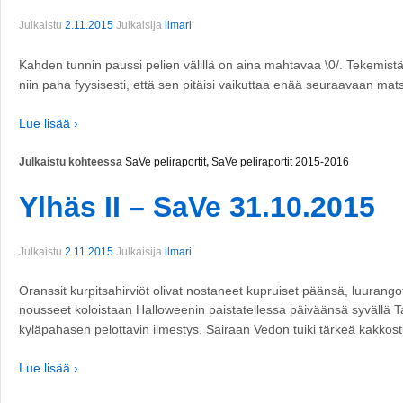
Julkaistu
2.11.2015
Julkaisija
ilmari
Kahden tunnin paussi pelien välillä on aina mahtavaa \0/. Tekemistä r
niin paha fyysisesti, että sen pitäisi vaikuttaa enää seuraavaan ma
Lue lisää ›
Julkaistu kohteessa
SaVe peliraportit
,
SaVe peliraportit 2015-2016
Ylhäs II – SaVe 31.10.2015
Julkaistu
2.11.2015
Julkaisija
ilmari
Oranssit kurpitsahirviöt olivat nostaneet kupruiset päänsä, luuran
nousseet koloistaan Halloweenin paistatellessa päiväänsä syvällä 
kyläpahasen pelottavin ilmestys. Sairaan Vedon tuiki tärkeä kakkos
Lue lisää ›