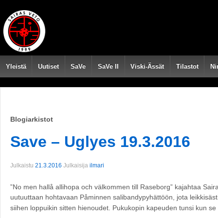
Yleistä
Uutiset
SaVe
SaVe II
Viski-Ässät
Tilastot
Ni
Blogiarkistot
Save – Uglyes 19.3.2016
Julkaistu
21.3.2016
Julkaisija
ilmari
”No men hallå allihopa och välkommen till Raseborg” kajahtaa Sair
uutuuttaan hohtavaan Påminnen salibandypyhättöön, jota leikkisäst
siihen loppuikin sitten hienoudet. Pukukopin kapeuden tunsi kun se 