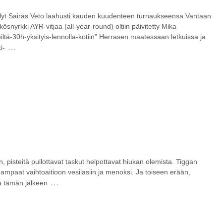
ellyt Sairas Veto laahusti kauden kuudenteen turnaukseensa Vantaan
nyrkki AYR-vitjaa (all-year-round) oltiin päivitetty Mika
eiltä-30h-yksityis-lennolla-kotiin” Herrasen maatessaan letkuissa ja
…
i-
 pisteitä pullottavat taskut helpottavat hiukan olemista. Tiggan
ampaat vaihtoaitioon vesilasiin ja menoksi. Ja toiseen erään,
…
a tämän jälkeen