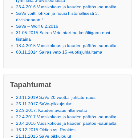
ryminällä 3-divisioonassa
23.4.2016 Vuosikokous ja kauden päätös -saunailta
SaVe voitti lohkon ja nousi historiallisesti 3.
divisioonaan!!
SaVe – Wolf 6.2.2016
31.05.2015 Sairas Veto starttaa kesäliigaan ensi
tiistaina
18.4.2015 Vuosikokous ja kauden päätös -saunailta
08.11.2014 Sairas veto 15 -vuotisjuhlailtama
Tapahtumat
23.11.2019 SaVe 20 vuotta -juhlaturnaus
25.11.2017 SaVe-pikkujoulut
22.9.2017: Kauden avaus -illanvietto
22.4.2017 Vuosikokous ja kauden päätös -saunailta
23.4.2016 Vuosikokous ja kauden päätös -saunailta
16.12.2015 Oldies vs. Rookies
21.11.2015 SaVe pikkujoulut