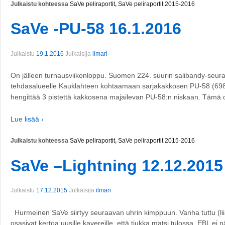
Julkaistu kohteessa
SaVe peliraportit
,
SaVe peliraportit 2015-2016
SaVe -PU-58 16.1.2016
Julkaistu
19.1.2016
Julkaisija
ilmari
On jälleen turnausviikonloppu. Suomen 224. suurin salibandy-seur
tehdasalueelle Kauklahteen kohtaamaan sarjakakkosen PU-58 (698
hengittää 3 pistettä kakkosena majailevan PU-58:n niskaan. Tämä 
Lue lisää ›
Julkaistu kohteessa
SaVe peliraportit
,
SaVe peliraportit 2015-2016
SaVe –Lightning 12.12.2015
Julkaistu
17.12.2015
Julkaisija
ilmari
Hurmeinen SaVe siirtyy seuraavan uhrin kimppuun. Vanha tuttu (liia
osasivat kertoa uusille kavereille, että tiukka matsi tulossa. EBL ei