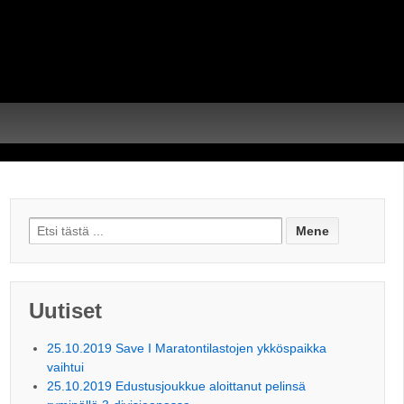
Search for:
Uutiset
25.10.2019 Save I Maratontilastojen ykköspaikka
vaihtui
25.10.2019 Edustusjoukkue aloittanut pelinsä