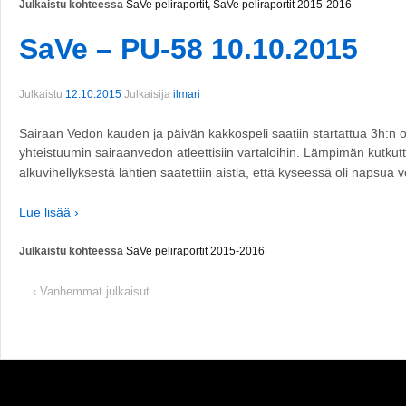
Julkaistu kohteessa
SaVe peliraportit
,
SaVe peliraportit 2015-2016
SaVe – PU-58 10.10.2015
Julkaistu
12.10.2015
Julkaisija
ilmari
Sairaan Vedon kauden ja päivän kakkospeli saatiin startattua 3h:n od
yhteistuumin sairaanvedon atleettisiin vartaloihin. Lämpimän kutkutta
alkuvihellyksestä lähtien saatettiin aistia, että kyseessä oli napsua 
Lue lisää ›
Julkaistu kohteessa
SaVe peliraportit 2015-2016
‹ Vanhemmat julkaisut