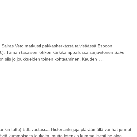
a Sairas Veto matkusti pakkasherkässä talvisäässä Espoon
.). Tämän tasaisen lohkon kärkikamppailussa sarjavitonen SaVe
…
on siis jo joukkueiden toinen kohtaaminen. Kauden
nkin tuttu) EBL vastassa. Historiankirjoja pläräämällä vanhat jermut
 näytä kummoiselta joukolta, mutta jotenkin kummallisesti he aina