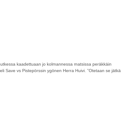
putkessa kaadettuaan jo kolmannessa matsissa peräkkäin
eli Save vs Pistepörssin ygönen Herra Huivi. ”Otetaan se jätkä