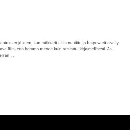
otuksen jälkeen, kun mäkkärit oltiin nautittu ja hotpowerit sivelty
va fiilis, että homma menee kuin rasvattu..kirjaimellisesti. Ja
…
verran