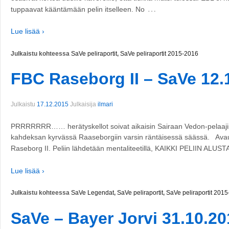
…
tuppaavat kääntämään pelin itselleen. No
Lue lisää ›
Julkaistu kohteessa
SaVe peliraportit
,
SaVe peliraportit 2015-2016
FBC Raseborg II – SaVe 12.
Julkaistu
17.12.2015
Julkaisija
ilmari
PRRRRRRR…… herätyskellot soivat aikaisin Sairaan Vedon-pelaaj
kahdeksan kyrvässä Raaseborgiin varsin räntäisessä säässä. Avaus p
Raseborg II. Peliin lähdetään mentaliteetillä, KAIKKI PELIIN ALUST
Lue lisää ›
Julkaistu kohteessa
SaVe Legendat
,
SaVe peliraportit
,
SaVe peliraportit 201
SaVe – Bayer Jorvi 31.10.20