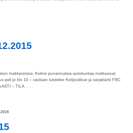
12.2015
iston makkareissa. Kolme punamustaa-autokuntaa matkasivat
eli jo klo 10 – vastaan luistelee Kotijoukkue ja sarjakärki FBC
…
A ASTI – TILA
5-2016
15