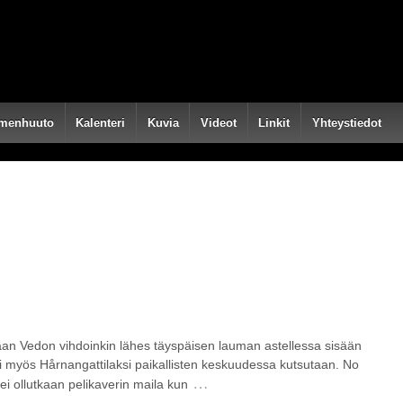
menhuuto
Kalenteri
Kuvia
Videot
Linkit
Yhteystiedot
aan Vedon vihdoinkin lähes täyspäisen lauman astellessa sisään
i myös Hårnangattilaksi paikallisten keskuudessa kutsutaan. No
…
ei ollutkaan pelikaverin maila kun