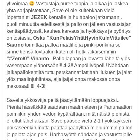
ylivoimaa
Vastustaja puree tuppia ja alkaa jo laskea
yhtä sarjapistettään, Save ei ole kuitenkaan vielä
lopettanut!
JEZEK
kentälle ja hulabaloo jatkumaan..
puoli minuuttia edellisestä ja pallo on jälleen vastustajan
kenttäpäädyssä, kauhea karvaus ja hyökkäys ja pyöritys
on tosiasia,
Osku ”KunPelaisYhtäHyvinKuinVittuilee”
Saarno
toimittaa palloa maalille ja pinki-ponkina se
sinne tiensä löytääkin kuten oli hetki aikaisemmin
”#Zero/0” Vihanto
.. Pallo lapaan ja lavasta läheltä ylös
vasempaan yläpörsään!!!
4-3
!! Ampöliivöpöl!!! Nähdään
jalkapallokentiltä tuttu perskannat lattiaan liukuen ja jalat
ylös maalinjuhlintaa, aijaijaijai onpa makosaa onpa
makosaa!!!!!!!
4-3
!!
Savelta ykkösvitja peliä jäädyttämään loppuajaksi..
Pientä hässäkkää saadaan maalin eteen ja Panunaattori
poimiikin yhden vedon kypärällään, mitä näistä pienistä,
ei ollut lähelläkään. Save pääsee vielä 2-1 hyökkäyksen
poikaseenkin mutta päättää jäädyttää mieluummin pallon
ja pelata ajan pois. Harhasyöttö nähdään ja vastustajalle