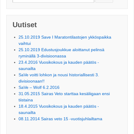
Uutiset
25.10.2019 Save I Maratontilastojen ykköspaikka
vaihtui
25.10.2019 Edustusjoukkue aloittanut pelinsä
ryminällä 3-divisioonassa
23.4.2016 Vuosikokous ja kauden päätös -
saunailta
SaVe voitti lohkon ja nousi historiallisesti 3.
divisioonaan!!
SaVe – Wolf 6.2.2016
31.05.2015 Sairas Veto starttaa kesäliigaan ensi
tiistaina
18.4.2015 Vuosikokous ja kauden päätös -
saunailta
08.11.2014 Sairas veto 15 -vuotisjuhlailtama