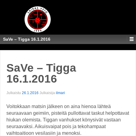
SaVe – Tigga 16.1.2016
SaVe – Tigga
16.1.2016
Julkaistu
26.1.2016
Julkaisija
ilmari
Voitokkaan matsin jälkeen on aina hienoa lähteä
seuraavaan geimiin, pisteitä pullottavat taskut helpottavat
hiukan olemista. Tiggan vanhukset könysivät vastaan
seuraavaksi. Aikuisvaipat pois ja tekohampaat
vaihtoaitioon vesilasiin ja menoksi.