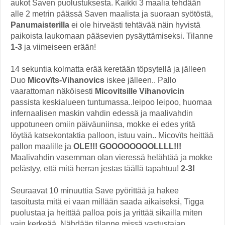
aukot Saven puolustuksesta. Kaikki 3 maalia tehdään
alle 2 metrin päässä Saven maalista ja suoraan syötöstä,
Panumaisterilla
ei ole hirveästi tehtävää näin hyvistä
paikoista laukomaan pääsevien pysäyttämiseksi. Tilanne
1-3
ja viimeiseen erään!
14 sekuntia kolmatta erää keretään töpsytellä ja jälleen
Duo
Micovïts-Vihanovics
iskee jälleen.. Pallo
vaarattoman näköisesti
Micovitsille Vihanovicin
passista keskialueen tuntumassa..leipoo leipoo, huomaa
infernaalisen maskin vahdin edessä ja maalivahdin
uppotuneen omiin päiväuniinsa, mokke ei edes yritä
löytää katsekontaktia palloon, istuu vain.. Micovïts heittää
pallon maalille ja
OLE!!! GOOOOOOOOLLLL!!!
Maalivahdin vasemman olan vieressä helähtää ja mokke
pelästyy, että mitä herran jestas täällä tapahtuu!
2-3!
Seuraavat 10 minuuttia Save pyörittää ja hakee
tasoitusta mitä ei vaan millään saada aikaiseksi, Tigga
puolustaa ja heittää palloa pois ja yrittää sikailla miten
vain kerkeää. Nähdään tilanne missä vastustajan