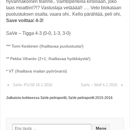
hyvännäköinen tilanne.. Vaihtopenkillä kiroillaan, joko
taas moattiin!?!? Vastustaja vetääää!! …. Veto blokataan
puolustuksen osalta, vaara ohi.. Kello pärähtää, peli ohi,
Save voittaa
!
4-3!
SaVe – Tigga 4-3 (0-0, 1-3, 3-0)
*** Tomi Keskinen (Ihailtavaa puolustusta!)
** Pekka Vihanto (2+1, Ihailtavaa hyökkäystä!)
* VT (Ihailtava mailan pyörövarsi)
‹
SaVe -PU-58 16.1.2016
SaVe – Wolf 6.2.2016
›
Julkaistu kohteessa
SaVe peliraportit
,
SaVe peliraportit 2015-2016
Search for: