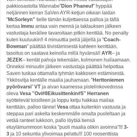
pakkiosastolta Wannabe”
Dion Phaneuf
” hyppää
neljännen kerran SaVen AYR-ketjun oikean laidan
”
McSorleyn”
tielle tämän kuljettaessa palloa ja tällä
kertaa
Immu
antaa vain mennä ja taklauksen jälkeen
vastustaja keräilee tavaroitaan pitkin kenttää. No penalty
kuten kuuluukin!! 4 minuuttia peliä jäljellä ja ”
Coach-
Bowman
” päättää tiivistämisestä kahteen kenttään,
tasoitus on saatava keinolla millä hyvänsä!!
AYR
– ja
JEZEK
– kentät pahoja tekemään, kolmonen huilaamaan.
Onneksi minuutin jälkeen vastustaja päättää helpottaa
Saven tuskaa ottamalla tyhmän kakkosen estämisestä.
Ykkösvitja kentälle maalia jauhamaan. ”
Herttoniemen
pyörövarsi
”
VT
ja aivan kaamessa pistelinkovedossa
oleva
Vesa
”Ovi#8Eikusittenkin#5” Herranen
syöttelevät toisilleen ja loppu ketju hakkaa mailaa
kenttään, palloo tänne!
Vesa
ottaa kuitenkin vastuuta ja
steppaa pari askelta keskemmälle omalta puoleltaan ja
vetää ranteet lukkoon, pallo löytää tiensä
etuylämummoon koska ”puoli maalia olikin avoinna”!!!
3-
3
ja 10 sekuntia ylivoimaa pelattu!!! 100 roosenttista