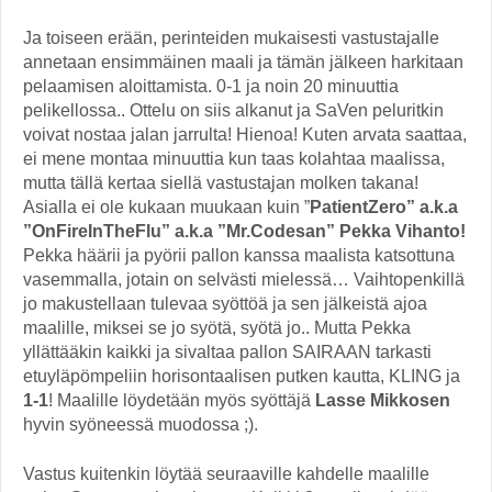
Ja toiseen erään, perinteiden mukaisesti vastustajalle
annetaan ensimmäinen maali ja tämän jälkeen harkitaan
pelaamisen aloittamista. 0-1 ja noin 20 minuuttia
pelikellossa.. Ottelu on siis alkanut ja SaVen peluritkin
voivat nostaa jalan jarrulta! Hienoa! Kuten arvata saattaa,
ei mene montaa minuuttia kun taas kolahtaa maalissa,
mutta tällä kertaa siellä vastustajan molken takana!
Asialla ei ole kukaan muukaan kuin ”
PatientZero” a.k.a
”OnFireInTheFlu” a.k.a ”Mr.Codesan” Pekka Vihanto!
Pekka häärii ja pyörii pallon kanssa maalista katsottuna
vasemmalla, jotain on selvästi mielessä… Vaihtopenkillä
jo makustellaan tulevaa syöttöä ja sen jälkeistä ajoa
maalille, miksei se jo syötä, syötä jo.. Mutta Pekka
yllättääkin kaikki ja sivaltaa pallon SAIRAAN tarkasti
etuyläpömpeliin horisontaalisen putken kautta, KLING ja
1-1
! Maalille löydetään myös syöttäjä
Lasse Mikkosen
hyvin syöneessä muodossa ;).
Vastus kuitenkin löytää seuraaville kahdelle maalille