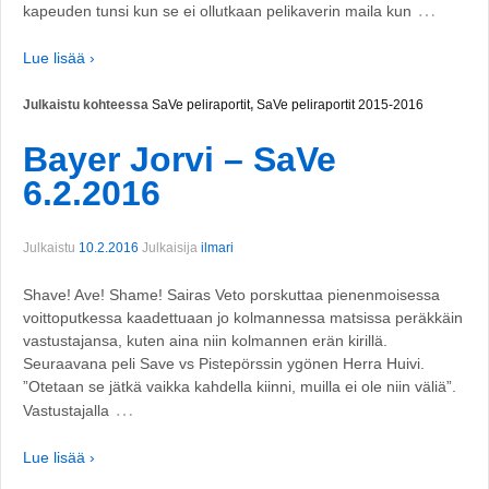
…
kapeuden tunsi kun se ei ollutkaan pelikaverin maila kun
Lue lisää ›
Julkaistu kohteessa
SaVe peliraportit
,
SaVe peliraportit 2015-2016
Bayer Jorvi – SaVe
6.2.2016
Julkaistu
10.2.2016
Julkaisija
ilmari
Shave! Ave! Shame! Sairas Veto porskuttaa pienenmoisessa
voittoputkessa kaadettuaan jo kolmannessa matsissa peräkkäin
vastustajansa, kuten aina niin kolmannen erän kirillä.
Seuraavana peli Save vs Pistepörssin ygönen Herra Huivi.
”Otetaan se jätkä vaikka kahdella kiinni, muilla ei ole niin väliä”.
…
Vastustajalla
Lue lisää ›