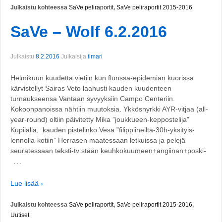
Julkaistu kohteessa
SaVe peliraportit
,
SaVe peliraportit 2015-2016
SaVe – Wolf 6.2.2016
Julkaistu
8.2.2016
Julkaisija
ilmari
Helmikuun kuudetta vietiin kun flunssa-epidemian kuorissa
kärvistellyt Sairas Veto laahusti kauden kuudenteen
turnaukseensa Vantaan syvyyksiin Campo Centeriin.
Kokoonpanoissa nähtiin muutoksia. Ykkösnyrkki AYR-vitjaa (all-
year-round) oltiin päivitetty Mika ”joukkueen-keppostelija”
Kupilalla, kauden pistelinko Vesa ”filippiineiltä-30h-yksityis-
lennolla-kotiin” Herrasen maatessaan letkuissa ja pelejä
seuratessaan teksti-tv:stään keuhkokuumeen+angiinan+poski-
…
Lue lisää ›
Julkaistu kohteessa
SaVe peliraportit
,
SaVe peliraportit 2015-2016
,
Uutiset