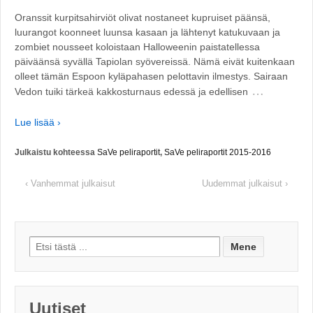
Oranssit kurpitsahirviöt olivat nostaneet kupruiset päänsä,
luurangot koonneet luunsa kasaan ja lähtenyt katukuvaan ja
zombiet nousseet koloistaan Halloweenin paistatellessa
päiväänsä syvällä Tapiolan syövereissä. Nämä eivät kuitenkaan
olleet tämän Espoon kyläpahasen pelottavin ilmestys. Sairaan
…
Vedon tuiki tärkeä kakkosturnaus edessä ja edellisen
Lue lisää ›
Julkaistu kohteessa
SaVe peliraportit
,
SaVe peliraportit 2015-2016
‹ Vanhemmat julkaisut
Uudemmat julkaisut ›
Search for:
Uutiset