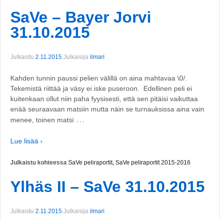
SaVe – Bayer Jorvi
31.10.2015
Julkaistu
2.11.2015
Julkaisija
ilmari
Kahden tunnin paussi pelien välillä on aina mahtavaa \0/.
Tekemistä riittää ja väsy ei iske puseroon. Edellinen peli ei
kuitenkaan ollut niin paha fyysisesti, että sen pitäisi vaikuttaa
enää seuraavaan matsiin mutta näin se turnauksissa aina vain
…
menee, toinen matsi
Lue lisää ›
Julkaistu kohteessa
SaVe peliraportit
,
SaVe peliraportit 2015-2016
Ylhäs II – SaVe 31.10.2015
Julkaistu
2.11.2015
Julkaisija
ilmari