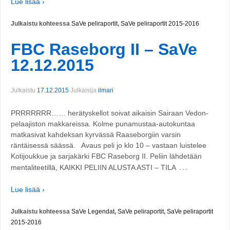
Lue lisää ›
Julkaistu kohteessa
SaVe peliraportit
,
SaVe peliraportit 2015-2016
FBC Raseborg II – SaVe
12.12.2015
Julkaistu
17.12.2015
Julkaisija
ilmari
PRRRRRRR…… herätyskellot soivat aikaisin Sairaan Vedon-
pelaajiston makkareissa. Kolme punamustaa-autokuntaa
matkasivat kahdeksan kyrvässä Raaseborgiin varsin
räntäisessä säässä. Avaus peli jo klo 10 – vastaan luistelee
Kotijoukkue ja sarjakärki FBC Raseborg II. Peliin lähdetään
…
mentaliteetillä, KAIKKI PELIIN ALUSTA ASTI – TILA
Lue lisää ›
Julkaistu kohteessa
SaVe Legendat
,
SaVe peliraportit
,
SaVe peliraportit
2015-2016