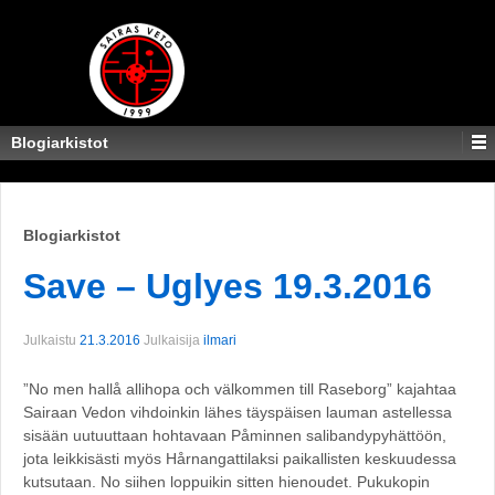
Blogiarkistot
Blogiarkistot
Save – Uglyes 19.3.2016
Julkaistu
21.3.2016
Julkaisija
ilmari
”No men hallå allihopa och välkommen till Raseborg” kajahtaa
Sairaan Vedon vihdoinkin lähes täyspäisen lauman astellessa
sisään uutuuttaan hohtavaan Påminnen salibandypyhättöön,
jota leikkisästi myös Hårnangattilaksi paikallisten keskuudessa
kutsutaan. No siihen loppuikin sitten hienoudet. Pukukopin