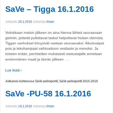
SaVe – Tigga 16.1.2016
Julkaistu
26.1.2016
Julkaisija
ilmari
Voitokkaan matsin jälkeen on aina hienoa lähteä seuraavaan
geimiin, pisteitä pullottavat taskut helpottavat hiukan olemista.
Tiggan vanhukset könysivät vastaan seuraavaksi. Aikuisvaipat
pois ja tekohampaat vaihtoaitioon vesilasiin ja menoksi. Ja
toiseen erään, perinteiden mukaisesti vastustajalle annetaan
…
ensimmäinen maali ja tämän jälkeen
Lue lisää ›
Julkaistu kohteessa
SaVe peliraportit
,
SaVe peliraportit 2015-2016
SaVe -PU-58 16.1.2016
Julkaistu
19.1.2016
Julkaisija
ilmari