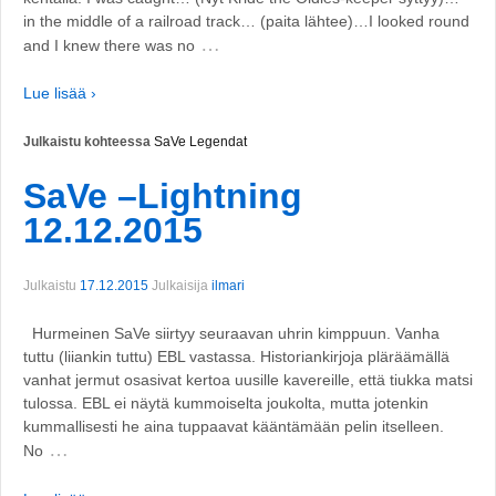
in the middle of a railroad track… (paita lähtee)…I looked round
…
and I knew there was no
Lue lisää ›
Julkaistu kohteessa
SaVe Legendat
SaVe –Lightning
12.12.2015
Julkaistu
17.12.2015
Julkaisija
ilmari
Hurmeinen SaVe siirtyy seuraavan uhrin kimppuun. Vanha
tuttu (liiankin tuttu) EBL vastassa. Historiankirjoja pläräämällä
vanhat jermut osasivat kertoa uusille kavereille, että tiukka matsi
tulossa. EBL ei näytä kummoiselta joukolta, mutta jotenkin
kummallisesti he aina tuppaavat kääntämään pelin itselleen.
…
No