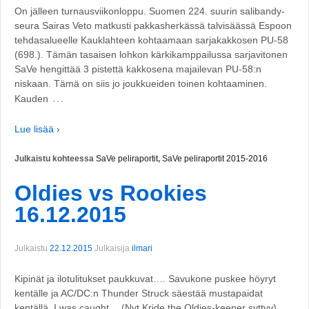
On jälleen turnausviikonloppu. Suomen 224. suurin salibandy-
seura Sairas Veto matkusti pakkasherkässä talvisäässä Espoon
tehdasalueelle Kauklahteen kohtaamaan sarjakakkosen PU-58
(698.). Tämän tasaisen lohkon kärkikamppailussa sarjavitonen
SaVe hengittää 3 pistettä kakkosena majailevan PU-58:n
niskaan. Tämä on siis jo joukkueiden toinen kohtaaminen.
…
Kauden
Lue lisää ›
Julkaistu kohteessa
SaVe peliraportit
,
SaVe peliraportit 2015-2016
Oldies vs Rookies
16.12.2015
Julkaistu
22.12.2015
Julkaisija
ilmari
Kipinät ja ilotulitukset paukkuvat…. Savukone puskee höyryt
kentälle ja AC/DC:n Thunder Struck säestää mustapaidat
kentällä. I was caught… (Nyt Kride the Oldies-keeper syttyy)…